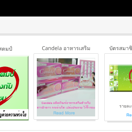
Candela อาหารเสริม
บัตรสมาช
สตมป์
รายละเ
Re