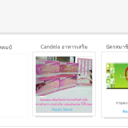
Candela อาหารเสริม
บัตรสมาช
สตมป์
รายละเ
Re