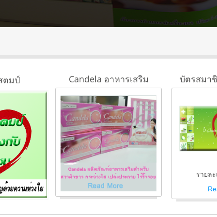
Candela อาหารเสริม
บัตรสมาช
สตมป์
รายละเ
Re