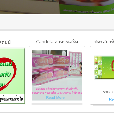
Candela อาหารเสริม
บัตรสมาช
สตมป์
รายละเ
Re