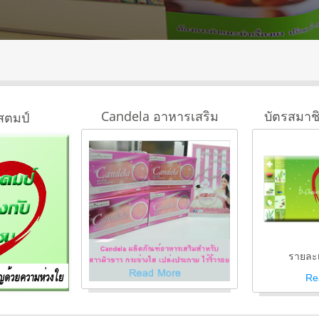
Candela อาหารเสริม
บัตรสมาช
สตมป์
รายละเ
Re